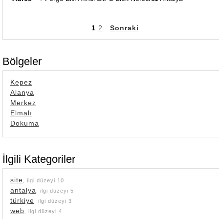
1
2
Sonraki
Bölgeler
Kepez
Alanya
Merkez
Elmalı
Dokuma
İlgili Kategoriler
site
, ilgi düzeyi 10
antalya
, ilgi düzeyi 5
türkiye
, ilgi düzeyi 3
web
, ilgi düzeyi 4