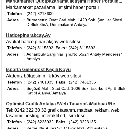
Markamarket Quotpazarlama İletişimi Haber Portalıq...
Markamarket pazarlama iletişimi haber portalı
Telefon
:
(242) 3213600
Adres
:
Burnanettin Onat Cad.Mah. 1429 Sok. Şanlılar Sitesi
D Blok 35/A, Demircikara/ Antalya
Haticepinarakcay.Av
Avukat hatice pınar akçay web sitesi
Telefon
:
(242) 3115892
Faks
: (242) 3115892
Adres
:
Adnanbulv.Sargınlar İşm.No:55/24 Antaly Menderes/
Antalya
Isparta Gelendost Keçili Köyü
Akdeniz bölgesinin ilk köy web sitesi
Telefon
:
(242) 7461335
Faks
: (242) 7461335
Adres
:
Sugözü Mah. Stad Cad. 1006 Sok. Eserkent Ap B Blok
Kat :4 Alanya/ Antalya
Optimist Grafik Antalya \Web Tasarım\ \Matbaa\ \Re...
Tel: 0242 322 30 32 grafik tasarım, matbaa, reklam, web
tasarımı, hosting, interaktif cd, isim tesc...
Telefon
:
(242) 3223032
Faks
: (242) 3223135
Adres
:
Perge Blv. A.İnci Sit. C Blok No:66/11 Antalya